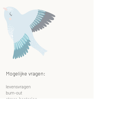
Mogelijke vragen:
levensvragen
burn-out
stress-hantering
depressie
angst
faalangst en perfectionisme
ontwikkelingstrauma
HSP